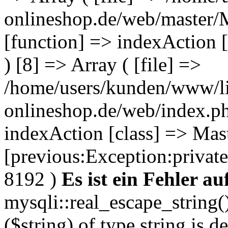
onlineshop.de/web/master/M
[function] => indexAction [
) [8] => Array ( [file] =>
/home/users/kunden/www/li
onlineshop.de/web/index.ph
indexAction [class] => Mast
[previous:Exception:private
8192 )
Es ist ein Fehler au
mysqli::real_escape_string(
($string) of type string is d