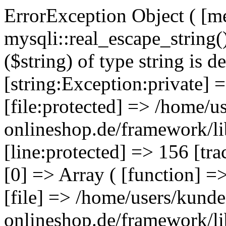
ErrorException Object ( [m
mysqli::real_escape_string(
($string) of type string is d
[string:Exception:private] 
[file:protected] => /home/u
onlineshop.de/framework/l
[line:protected] => 156 [tr
[0] => Array ( [function] =>
[file] => /home/users/kund
onlineshop.de/framework/li