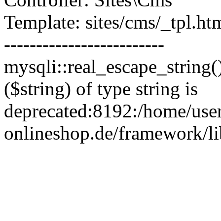
Template: sites/cms/_tpl.ht
-------------------------
mysqli::real_escape_string(
($string) of type string is
deprecated:8192:/home/use
onlineshop.de/framework/l