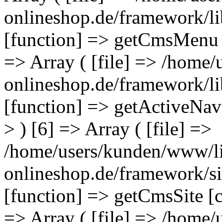
onlineshop.de/framework/li
[function] => getCmsMenu [
=> Array ( [file] => /home
onlineshop.de/framework/li
[function] => getActiveNav
> ) [6] => Array ( [file] =>
/home/users/kunden/www/li
onlineshop.de/framework/si
[function] => getCmsSite [c
=> Array ( [file] => /home